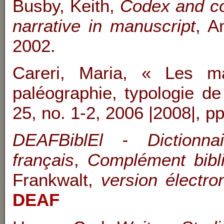
Busby, Keith,
Codex and co
narrative in manuscript
, A
2002.
Careri, Maria, « Les man
paléographie, typologie de
25, no. 1-2, 2006 |2008|, p
DEAFBiblEl
- Dictionnai
français
,
Complément bibl
Frankwalt,
version électro
DEAF