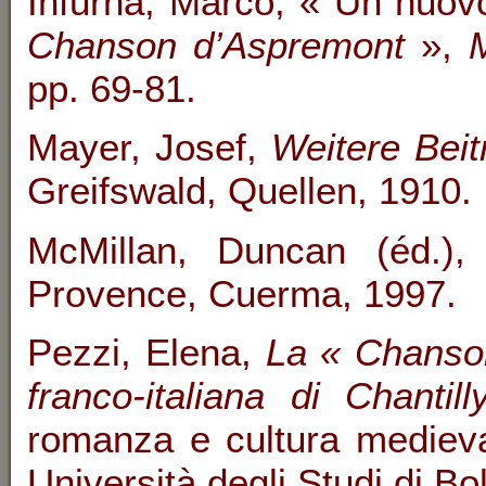
Infurna, Marco, « Un nuovo
Chanson d’Aspremont
»,
pp. 69-81.
Mayer, Josef,
Weitere Bei
Greifswald, Quellen, 1910.
McMillan, Duncan (éd.)
Provence, Cuerma, 1997.
Pezzi, Elena,
La «
Chanson
franco-italiana di Chantill
romanza e cultura medieva
Università degli Studi di B