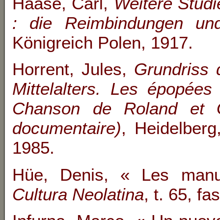
Haase, Carl,
Weitere Studi
: die Reimbindungen un
Königreich Polen, 1917.
Horrent, Jules,
Grundriss 
Mittelalters.
Les épopées 
Chanson de Roland et G
documentaire)
, Heidelberg
1985.
Hüe, Denis, « Les manus
Cultura Neolatina
, t. 65, f