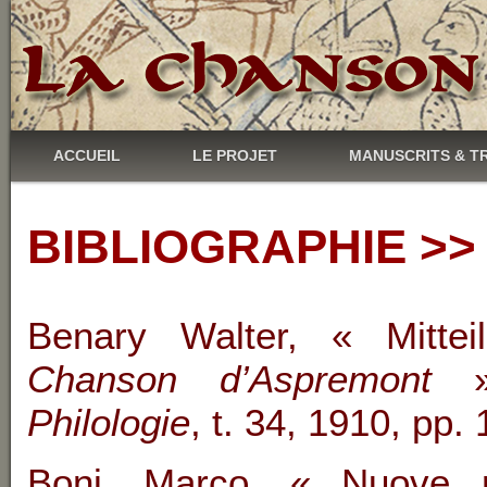
ACCUEIL
LE PROJET
MANUSCRITS & T
BIBLIOGRAPHIE >> 
Benary Walter, « Mittei
Chanson d’Aspremont
Philologie
, t. 34, 1910, pp. 
Boni, Marco, « Nuove ri