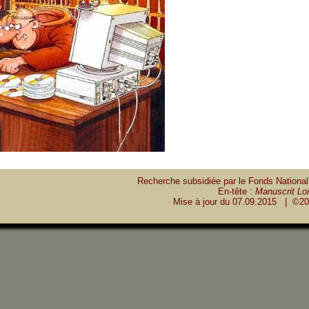
Recherche subsidiée par le Fonds National
En-tête :
Manuscrit Lon
Mise à jour du
07.09.2015
| ©20