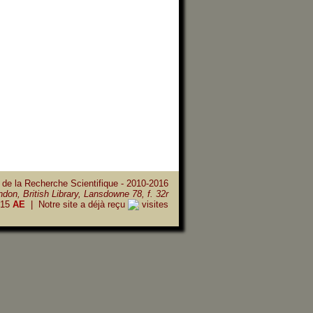
 de la Recherche Scientifique - 2010-2016
don, British Library, Lansdowne 78, f. 32r
15
AE
| Notre site a déjà reçu
visites