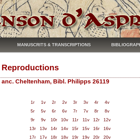
MANUSCRITS & TRANSCRIPTIONS
BIBLIOGRAP
Reproductions
 anc. Cheltenham, Bibl. Philipps 26119
1r
1v
2r
2v
3r
3v
4r
4v
5r
5v
6r
6v
7r
7v
8r
8v
9r
9v
10r
10v
11r
11v
12r
12v
13r
13v
14r
14v
15r
15v
16r
16v
17r
17v
18r
18v
19r
19v
20r
20v