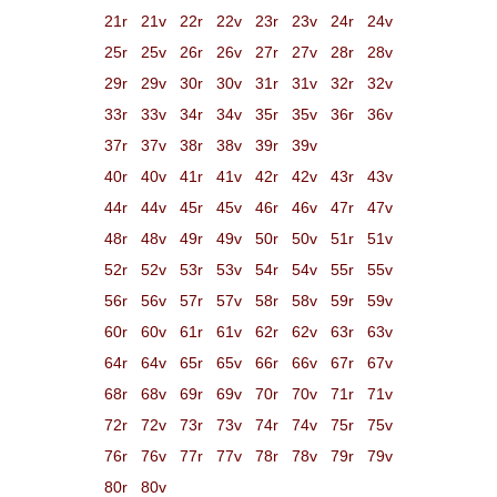
21r
21v
22r
22v
23r
23v
24r
24v
25r
25v
26r
26v
27r
27v
28r
28v
29r
29v
30r
30v
31r
31v
32r
32v
33r
33v
34r
34v
35r
35v
36r
36v
37r
37v
38r
38v
39r
39v
40r
40v
41r
41v
42r
42v
43r
43v
44r
44v
45r
45v
46r
46v
47r
47v
48r
48v
49r
49v
50r
50v
51r
51v
52r
52v
53r
53v
54r
54v
55r
55v
56r
56v
57r
57v
58r
58v
59r
59v
60r
60v
61r
61v
62r
62v
63r
63v
64r
64v
65r
65v
66r
66v
67r
67v
68r
68v
69r
69v
70r
70v
71r
71v
72r
72v
73r
73v
74r
74v
75r
75v
76r
76v
77r
77v
78r
78v
79r
79v
80r
80v