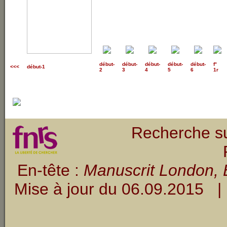
début
-
début
-
début
-
début
-
début
-
f°
<<<
début-1
2
3
4
5
6
1r
Recherche su
En-tête :
Manuscrit London, B
Mise à jour du
06.09.2015
| 