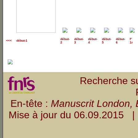
début
-
début
-
début
-
début
-
début
-
f°
<<<
début-1
2
3
4
5
6
1r
Recherche su
En-tête :
Manuscrit London, B
Mise à jour du
06.09.2015
| 