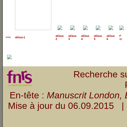
début
-
début
-
début
-
début
-
début
-
f°
<<<
début-1
2
3
4
5
6
1r
Recherche su
En-tête :
Manuscrit London, B
Mise à jour du
06.09.2015
| 