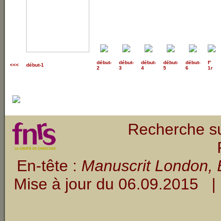
début
-
début
-
début
-
début
-
début
-
f°
<<<
début-1
2
3
4
5
6
1r
Recherche su
En-tête :
Manuscrit London, B
Mise à jour du
06.09.2015
| 