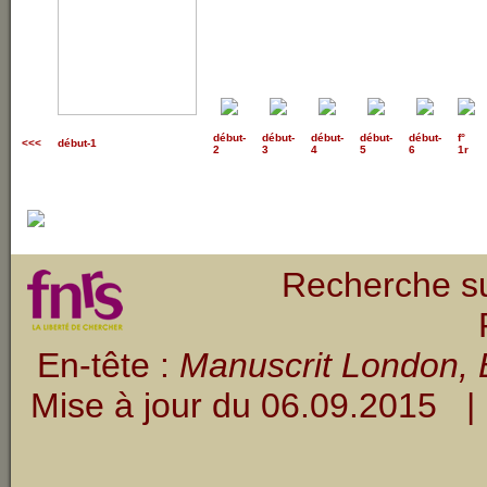
début
-
début
-
début
-
début
-
début
-
f°
<<<
début-1
2
3
4
5
6
1r
Recherche su
En-tête :
Manuscrit London, B
Mise à jour du
06.09.2015
| 