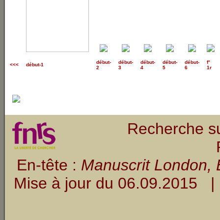
début
-
début
-
début
-
début
-
début
-
f°
<<<
début-1
2
3
4
5
6
1r
Recherche su
En-tête :
Manuscrit London, B
Mise à jour du
06.09.2015
| 