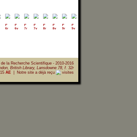
f°
f°
f°
f°
f°
f°
f°
f°
f°
f°
f°
f°
f°
f°
6r
6v
7r
7v
8r
8v
9r
9v
10r
10v
11r
11v
12r
12v
 de la Recherche Scientifique - 2010-2016
don, British Library, Lansdowne 78, f. 32r
15
AE
| Notre site a déjà reçu
visites