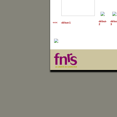
début
-
débu
<<<
début-1
2
3