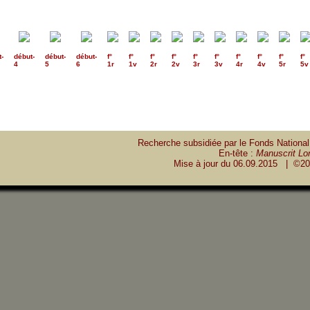
t
-
début
-
début
-
début
-
f°
f°
f°
f°
f°
f°
f°
f°
f°
f°
4
5
6
1r
1v
2r
2v
3r
3v
4r
4v
5r
5v
Recherche subsidiée par le Fonds National
En-tête :
Manuscrit Lon
Mise à jour du
06.09.2015
| ©20