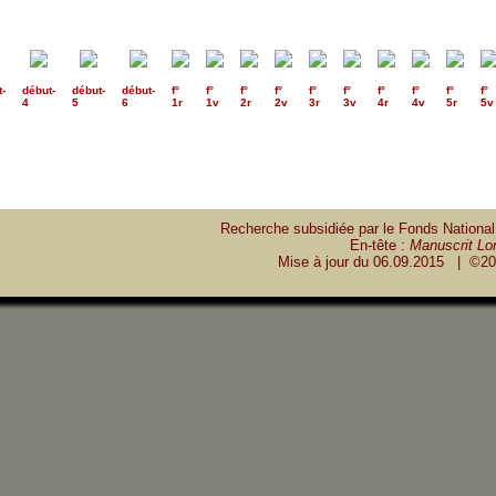
t
-
début
-
début
-
début
-
f°
f°
f°
f°
f°
f°
f°
f°
f°
f°
4
5
6
1r
1v
2r
2v
3r
3v
4r
4v
5r
5v
Recherche subsidiée par le Fonds National
En-tête :
Manuscrit Lon
Mise à jour du
06.09.2015
| ©20