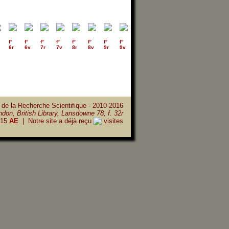
f°
f°
f°
f°
f°
f°
f°
f°
f°
f°
f°
f°
f°
f°
6r
6v
7r
7v
8r
8v
9r
9v
10r
10v
11r
11v
12r
12v
 de la Recherche Scientifique - 2010-2016
don, British Library, Lansdowne 78, f. 32r
15
AE
| Notre site a déjà reçu
visites