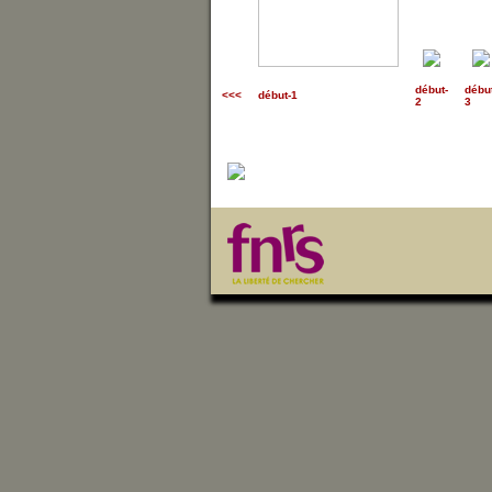
début
-
débu
<<<
début-1
2
3