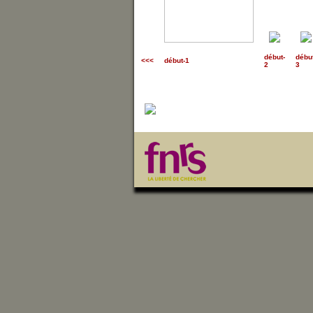
début
-
débu
<<<
début-1
2
3