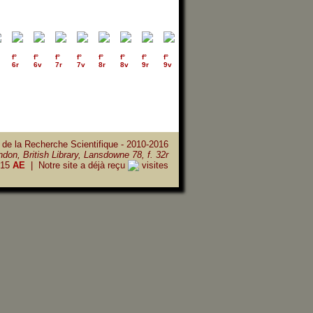
f°
f°
f°
f°
f°
f°
f°
f°
f°
f°
f°
f°
f°
f°
6r
6v
7r
7v
8r
8v
9r
9v
10r
10v
11r
11v
12r
12v
 de la Recherche Scientifique - 2010-2016
don, British Library, Lansdowne 78, f. 32r
15
AE
| Notre site a déjà reçu
visites