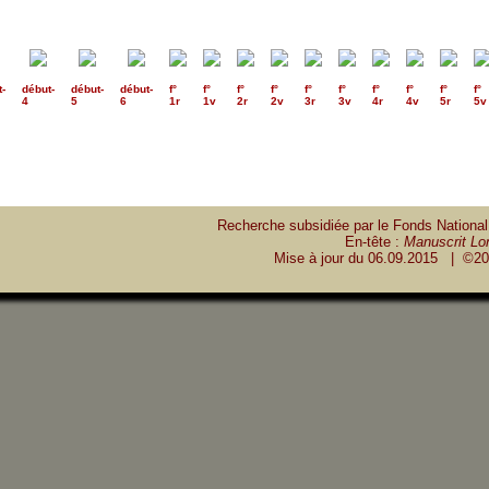
t
-
début
-
début
-
début
-
f°
f°
f°
f°
f°
f°
f°
f°
f°
f°
4
5
6
1r
1v
2r
2v
3r
3v
4r
4v
5r
5v
Recherche subsidiée par le Fonds National
En-tête :
Manuscrit Lon
Mise à jour du
06.09.2015
| ©20