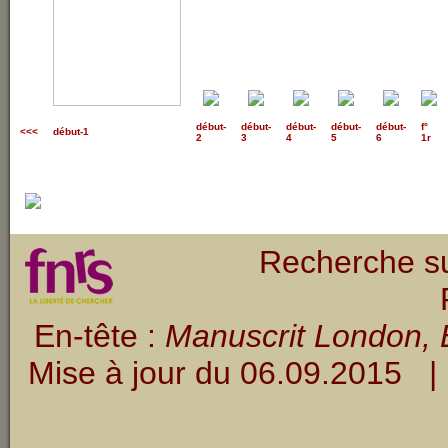
début
-
début
-
début
-
début
-
début
-
f°
<<<
début-1
2
3
4
5
6
1r
Recherche su
En-tête :
Manuscrit London, B
Mise à jour du
06.09.2015
| 