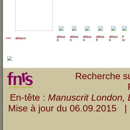
début
-
début
-
début
-
début
-
début
-
f°
<<<
début-1
2
3
4
5
6
1r
Recherche su
En-tête :
Manuscrit London, B
Mise à jour du
06.09.2015
| 