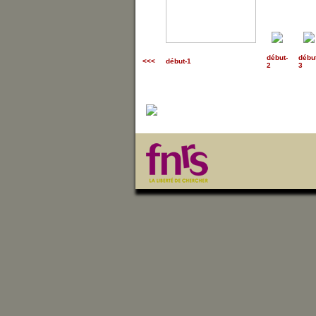
début
-
débu
<<<
début-1
2
3