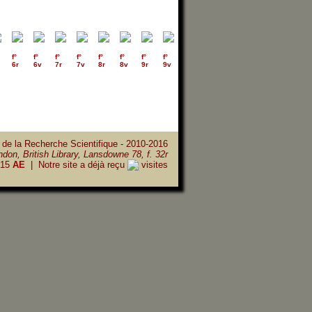
f°
f°
f°
f°
f°
f°
f°
f°
f°
f°
f°
f°
f°
f°
6r
6v
7r
7v
8r
8v
9r
9v
10r
10v
11r
11v
12r
12v
 de la Recherche Scientifique - 2010-2016
don, British Library, Lansdowne 78, f. 32r
15
AE
| Notre site a déjà reçu
visites