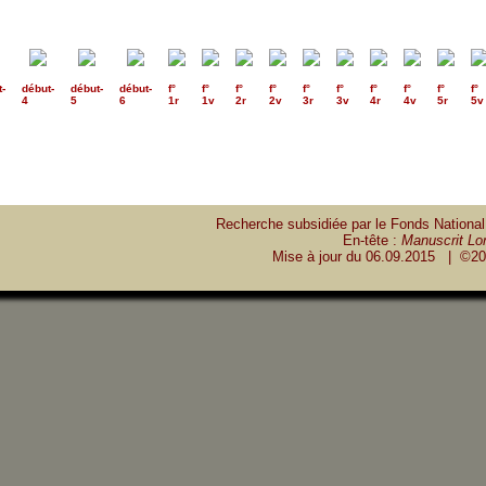
t
-
début
-
début
-
début
-
f°
f°
f°
f°
f°
f°
f°
f°
f°
f°
4
5
6
1r
1v
2r
2v
3r
3v
4r
4v
5r
5v
Recherche subsidiée par le Fonds National
En-tête :
Manuscrit Lon
Mise à jour du
06.09.2015
| ©20