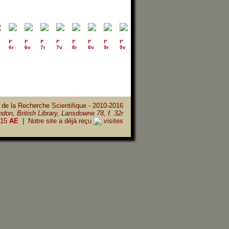
f°
f°
f°
f°
f°
f°
f°
f°
f°
f°
f°
f°
f°
f°
6r
6v
7r
7v
8r
8v
9r
9v
10r
10v
11r
11v
12r
12v
 de la Recherche Scientifique - 2010-2016
don, British Library, Lansdowne 78, f. 32r
15
AE
| Notre site a déjà reçu
visites