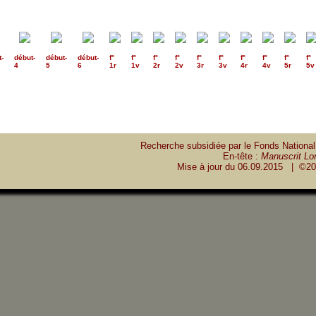
t
-
début
-
début
-
début
-
f°
f°
f°
f°
f°
f°
f°
f°
f°
f°
4
5
6
1r
1v
2r
2v
3r
3v
4r
4v
5r
5v
Recherche subsidiée par le Fonds National
En-tête :
Manuscrit Lon
Mise à jour du
06.09.2015
| ©20