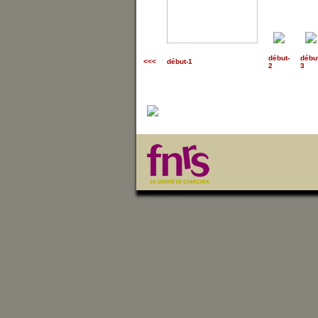
début
-
débu
<<<
début-1
2
3