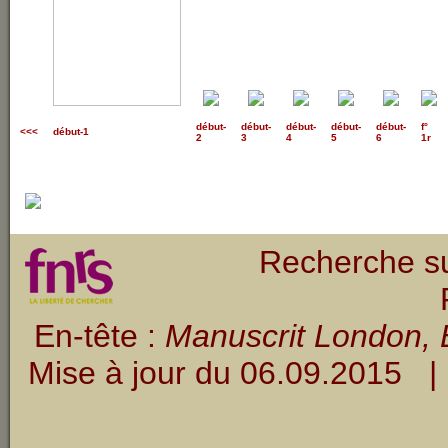
début
-
début
-
début
-
début
-
début
-
f°
<<<
début-1
2
3
4
5
6
1r
Recherche su
En-tête :
Manuscrit London, B
Mise à jour du
06.09.2015
| 