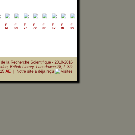
f°
f°
f°
f°
f°
f°
f°
f°
f°
f°
f°
f°
f°
f°
6r
6v
7r
7v
8r
8v
9r
9v
10r
10v
11r
11v
12r
12v
 de la Recherche Scientifique - 2010-2016
don, British Library, Lansdowne 78, f. 32r
15
AE
| Notre site a déjà reçu
visites