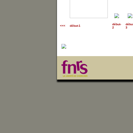
début
-
débu
<<<
début-1
2
3