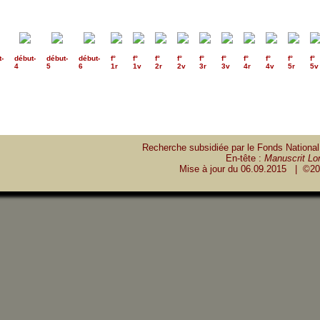
t
-
début
-
début
-
début
-
f°
f°
f°
f°
f°
f°
f°
f°
f°
f°
4
5
6
1r
1v
2r
2v
3r
3v
4r
4v
5r
5v
Recherche subsidiée par le Fonds National
En-tête :
Manuscrit Lon
Mise à jour du
06.09.2015
| ©20