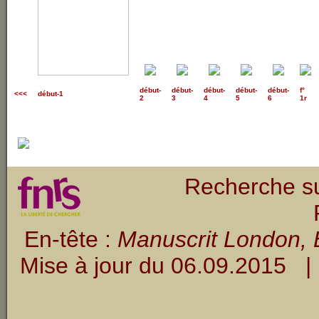
début
-
début
-
début
-
début
-
début
-
f°
<<<
début-1
2
3
4
5
6
1r
Recherche su
En-tête :
Manuscrit London, B
Mise à jour du
06.09.2015
| 