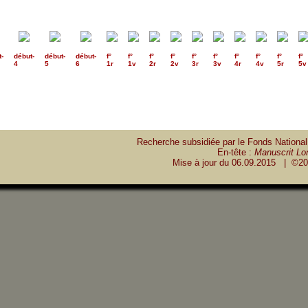
t
-
début
-
début
-
début
-
f°
f°
f°
f°
f°
f°
f°
f°
f°
f°
4
5
6
1r
1v
2r
2v
3r
3v
4r
4v
5r
5v
Recherche subsidiée par le Fonds National
En-tête :
Manuscrit Lon
Mise à jour du
06.09.2015
| ©20