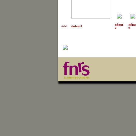
début
-
débu
<<<
début-1
2
3