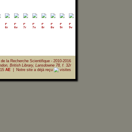
f°
f°
f°
f°
f°
f°
f°
f°
f°
f°
f°
f°
f°
f°
6r
6v
7r
7v
8r
8v
9r
9v
10r
10v
11r
11v
12r
12v
 de la Recherche Scientifique - 2010-2016
don, British Library, Lansdowne 78, f. 32r
15
AE
| Notre site a déjà reçu
visites