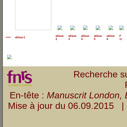
début
-
début
-
début
-
début
-
début
-
f°
<<<
début-1
2
3
4
5
6
1r
Recherche su
En-tête :
Manuscrit London, B
Mise à jour du
06.09.2015
| 