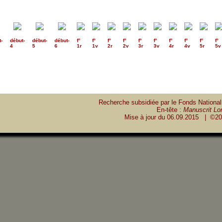
t
-
début
-
début
-
début
-
f°
f°
f°
f°
f°
f°
f°
f°
f°
f°
4
5
6
1r
1v
2r
2v
3r
3v
4r
4v
5r
5v
Recherche subsidiée par le Fonds National
En-tête :
Manuscrit Lon
Mise à jour du
06.09.2015
| ©20