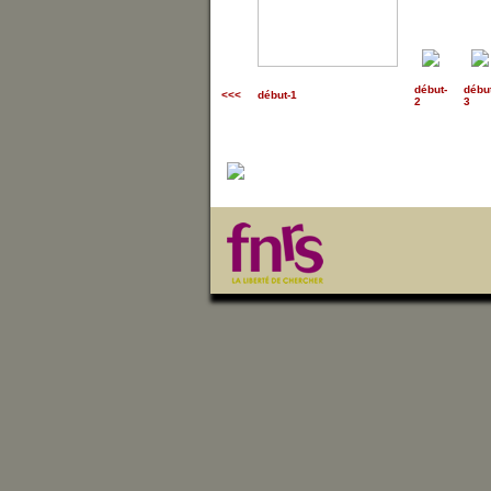
début
-
débu
<<<
début-1
2
3