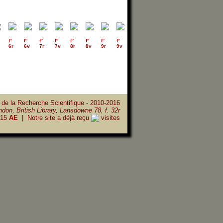
f°
f°
f°
f°
f°
f°
f°
f°
f°
f°
f°
f°
f°
f°
6r
6v
7r
7v
8r
8v
9r
9v
10r
10v
11r
11v
12r
12v
 de la Recherche Scientifique - 2010-2016
don, British Library, Lansdowne 78, f. 32r
15
AE
| Notre site a déjà reçu
visites