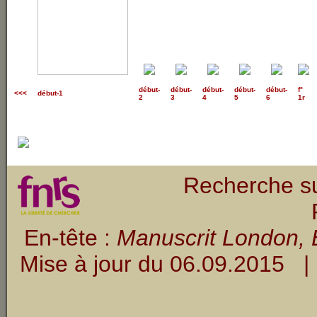
début
-
début
-
début
-
début
-
début
-
f°
<<<
début-1
2
3
4
5
6
1r
Recherche su
En-tête :
Manuscrit London, B
Mise à jour du
06.09.2015
| 