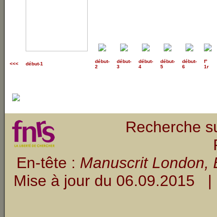
début
-
début
-
début
-
début
-
début
-
f°
<<<
début-1
2
3
4
5
6
1r
Recherche su
En-tête :
Manuscrit London, B
Mise à jour du
06.09.2015
| 