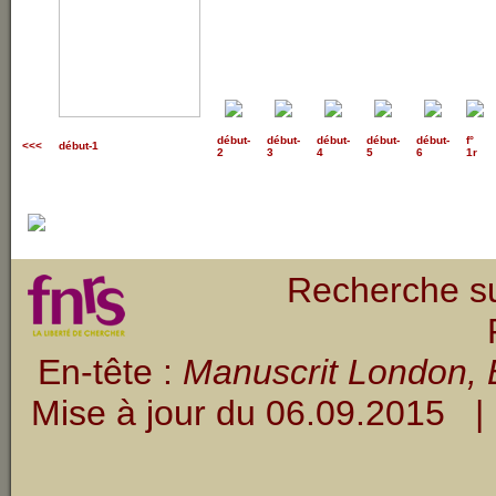
début
-
début
-
début
-
début
-
début
-
f°
<<<
début-1
2
3
4
5
6
1r
Recherche su
En-tête :
Manuscrit London, B
Mise à jour du
06.09.2015
| 